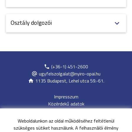
Osztály dolgozói
(+36-1) 451-2600
ugyfelszolgalat@nyiro-opai.hu
1135 Budapest, Lehel utca 59.-61.
Impresszum
Közérdekű adatok
Adatvédelem
Jogi nyilatkozat
Weboldalunkon az oldal működéséhez feltétlenül
Archívum
szükséges sütiket használunk. A felhasználói élmény