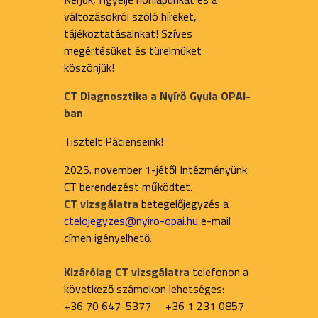
változásokról szóló híreket,
tájékoztatásainkat! Szíves
megértésüket és türelmüket
köszönjük!
CT Diagnosztika a Nyírő Gyula OPAI-
ban
Tisztelt Pácienseink!
2025. november 1-jétől Intézményünk
CT berendezést működtet.
CT vizsgálatra
betegelőjegyzés a
ctelojegyzes@nyiro-opai.hu
e-mail
címen igényelhető.
Kizárólag CT vizsgálatra
telefonon a
következő számokon lehetséges:
+36 70 647-5377 +36 1 231 0857