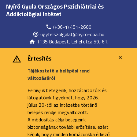
Nyírő Gyula Országos Pszichiátriai és
Addiktológiai Intézet
(+36-1) 451-2600
ugyfelszolgalat@nyiro-opai.hu
1135 Budapest, Lehel utca 59.-61.
Értesítés
Tájékoztató a belépési rend
változásáról
Felhívjuk betegeink, hozzátartozóik és
látogatóink figyelmét, hogy 2026.
július 20-tól az Intézetbe történő
belépés rendje megváltozott.
A módosítás célja betegeink
biztonságának további erősítése, ezért
kérjük, hogy minden kórházunkba érkező