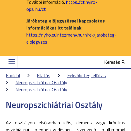
További információ:
https://ct.nyiro-
opai.hu/ct
Járóbeteg előjegyzéssel kapcsolatos
információkat itt találnak:
https://nyiro.euintezmeny.hu/hirek/jarobeteg-
elojegyzes
Keresés
Főoldal
Ellátás
Fekvőbeteg-ellátás
Neuropszichiátriai Osztály
Neuropszichiátriai Osztály
Neuropszichiátriai Osztály
Az osztályon elsősorban idős, demens vagy krónikus
pszichiátriai megbetegedésben szenvedő multimorbid