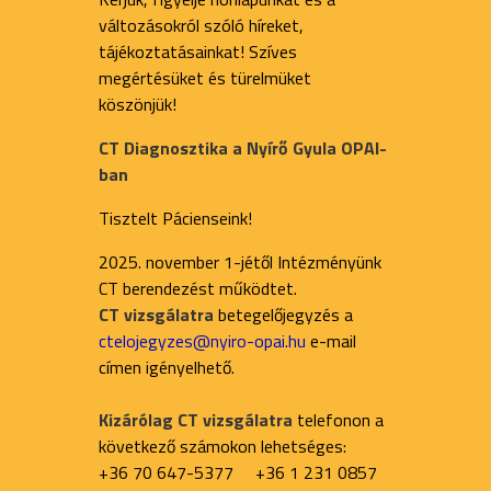
változásokról szóló híreket,
tájékoztatásainkat! Szíves
megértésüket és türelmüket
köszönjük!
CT Diagnosztika a Nyírő Gyula OPAI-
ban
Tisztelt Pácienseink!
2025. november 1-jétől Intézményünk
CT berendezést működtet.
CT vizsgálatra
betegelőjegyzés a
ctelojegyzes@nyiro-opai.hu
e-mail
címen igényelhető.
Kizárólag CT vizsgálatra
telefonon a
következő számokon lehetséges:
+36 70 647-5377 +36 1 231 0857