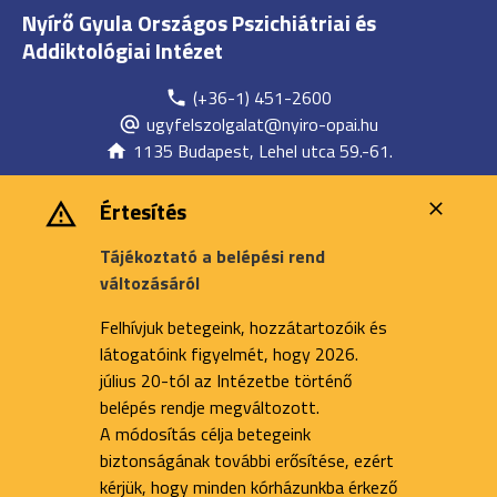
Nyírő Gyula Országos Pszichiátriai és
Addiktológiai Intézet
(+36-1) 451-2600
ugyfelszolgalat@nyiro-opai.hu
1135 Budapest, Lehel utca 59.-61.
Értesítés
Tájékoztató a belépési rend
változásáról
Felhívjuk betegeink, hozzátartozóik és
látogatóink figyelmét, hogy 2026.
július 20-tól az Intézetbe történő
belépés rendje megváltozott.
A módosítás célja betegeink
biztonságának további erősítése, ezért
kérjük, hogy minden kórházunkba érkező