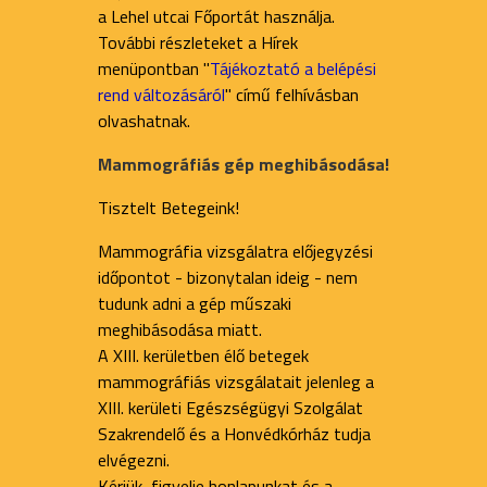
a Lehel utcai Főportát használja.
További részleteket a Hírek
menüpontban "
Tájékoztató a belépési
rend változásáról
" című felhívásban
olvashatnak.
Mammográfiás gép meghibásodása!
Tisztelt Betegeink!
Mammográfia vizsgálatra előjegyzési
időpontot - bizonytalan ideig - nem
tudunk adni a gép műszaki
meghibásodása miatt.
A XIII. kerületben élő betegek
mammográfiás vizsgálatait jelenleg a
XIII. kerületi Egészségügyi Szolgálat
Szakrendelő és a Honvédkórház tudja
elvégezni.
Kérjük, figyelje honlapunkat és a