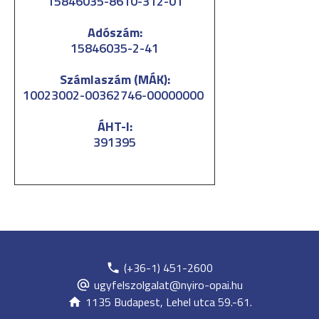
15846035-8610-312-01
Adószám:
15846035-2-41
Számlaszám (MÁK):
10023002-00362746-00000000
ÁHT-I:
391395
(+36-1) 451-2600
ugyfelszolgalat@nyiro-opai.hu
1135 Budapest, Lehel utca 59.-61.