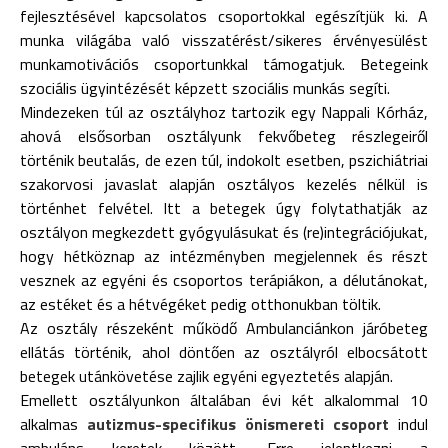
fejlesztésével kapcsolatos csoportokkal egészítjük ki. A
munka világába való visszatérést/sikeres érvényesülést
munkamotivációs csoportunkkal támogatjuk. Betegeink
szociális ügyintézését képzett szociális munkás segíti.
Mindezeken túl az osztályhoz tartozik egy Nappali Kórház,
ahová elsősorban osztályunk fekvőbeteg részlegeiről
történik beutalás, de ezen túl, indokolt esetben, pszichiátriai
szakorvosi javaslat alapján osztályos kezelés nélkül is
történhet felvétel. Itt a betegek úgy folytathatják az
osztályon megkezdett gyógyulásukat és (re)integrációjukat,
hogy hétköznap az intézményben megjelennek és részt
vesznek az egyéni és csoportos terápiákon, a délutánokat,
az estéket és a hétvégéket pedig otthonukban töltik.
Az osztály részeként működő Ambulanciánkon járóbeteg
ellátás történik, ahol döntően az osztályról elbocsátott
betegek utánkövetése zajlik egyéni egyeztetés alapján.
Emellett osztályunkon általában évi két alkalommal 10
alkalmas
autizmus-specifikus önismereti csoport
indul