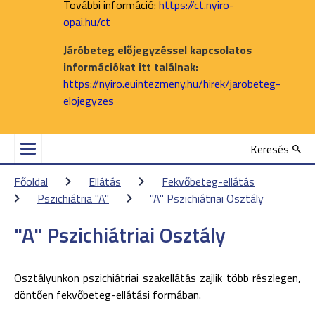
További információ:
https://ct.nyiro-
opai.hu/ct
Járóbeteg előjegyzéssel kapcsolatos
információkat itt találnak:
https://nyiro.euintezmeny.hu/hirek/jarobeteg-
elojegyzes
Keresés
Főoldal
Ellátás
Fekvőbeteg-ellátás
Pszichiátria "A"
"A" Pszichiátriai Osztály
"A" Pszichiátriai Osztály
Osztályunkon pszichiátriai szakellátás zajlik több részlegen
,
döntően fekvőbeteg-ellátási formában.