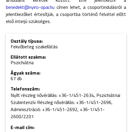
ambuláns keretek között. Erre jelentkezni a
benedekt@nyiro-opai.hu
címen lehet, a csoportindulásról a
jelentkezőket értesítjük, a csoportba történő felvétel előtt
első interjú szükséges.
Osztály típusa:
Fekvőbeteg szakellátás
Ellátott szakma:
Pszichiátria
Ágyak száma:
67 db
Telefonszám:
Nyílt részleg nővérállás: +36-1/451-2634, Pszichiátriai
Szubintenzív Részleg nővérállás: +36-1/451-2696,
Adminisztráció: +36-1/451-2692, +36-1/451-
2600/2201
E-mail cím: