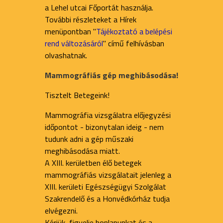
a Lehel utcai Főportát használja.
További részleteket a Hírek
menüpontban "
Tájékoztató a belépési
rend változásáról
" című felhívásban
olvashatnak.
Mammográfiás gép meghibásodása!
Tisztelt Betegeink!
Mammográfia vizsgálatra előjegyzési
időpontot - bizonytalan ideig - nem
tudunk adni a gép műszaki
meghibásodása miatt.
A XIII. kerületben élő betegek
mammográfiás vizsgálatait jelenleg a
XIII. kerületi Egészségügyi Szolgálat
Szakrendelő és a Honvédkórház tudja
elvégezni.
Kérjük, figyelje honlapunkat és a