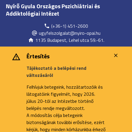
Nyírő Gyula Országos Pszichiátriai és
Addiktológiai Intézet
(+36-1) 451-2600
ugyfelszolgalat@nyiro-opai.hu
1135 Budapest, Lehel utca 59.-61.
Értesítés
Tájékoztató a belépési rend
változásáról
Felhívjuk betegeink, hozzátartozóik és
látogatóink figyelmét, hogy 2026.
július 20-tól az Intézetbe történő
belépés rendje megváltozott.
A módosítás célja betegeink
biztonságának további erősítése, ezért
kérjük, hogy minden kórházunkba érkező