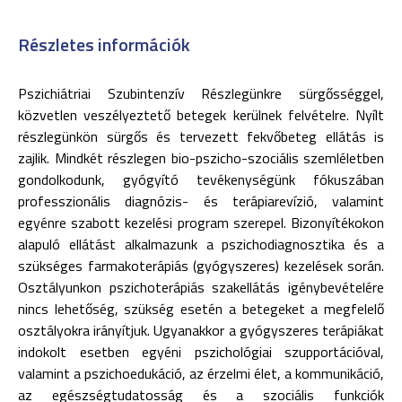
Részletes információk
Pszichiátriai Szubintenzív Részlegünkre sürgősséggel,
közvetlen veszélyeztető betegek kerülnek felvételre. Nyílt
részlegünkön sürgős és tervezett fekvőbeteg ellátás is
zajlik. Mindkét részlegen bio-pszicho-szociális szemléletben
gondolkodunk, gyógyító tevékenységünk fókuszában
professzionális diagnózis- és terápiarevízió, valamint
egyénre szabott kezelési program szerepel. Bizonyítékokon
alapuló ellátást alkalmazunk a pszichodiagnosztika és a
szükséges farmakoterápiás (gyógyszeres) kezelések során.
Osztályunkon pszichoterápiás szakellátás igénybevételére
nincs lehetőség, szükség esetén a betegeket a megfelelő
osztályokra irányítjuk. Ugyanakkor a gyógyszeres terápiákat
indokolt esetben egyéni pszichológiai szupportációval,
valamint a pszichoedukáció, az érzelmi élet, a kommunikáció,
az egészségtudatosság és a szociális funkciók