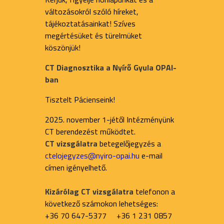
változásokról szóló híreket,
tájékoztatásainkat! Szíves
megértésüket és türelmüket
köszönjük!
CT Diagnosztika a Nyírő Gyula OPAI-
ban
Tisztelt Pácienseink!
2025. november 1-jétől Intézményünk
CT berendezést működtet.
CT vizsgálatra
betegelőjegyzés a
ctelojegyzes@nyiro-opai.hu
e-mail
címen igényelhető.
Kizárólag CT vizsgálatra
telefonon a
következő számokon lehetséges:
+36 70 647-5377 +36 1 231 0857