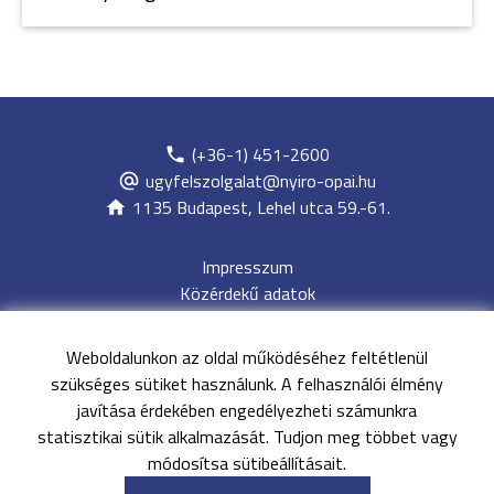
(+36-1) 451-2600
ugyfelszolgalat@nyiro-opai.hu
1135 Budapest, Lehel utca 59.-61.
Impresszum
Közérdekű adatok
Adatvédelem
Jogi nyilatkozat
Weboldalunkon az oldal működéséhez feltétlenül
Archívum
szükséges sütiket használunk. A felhasználói élmény
Akadálymentesítési nyilatkozat
javítása érdekében engedélyezheti számunkra
Oldaltérkép
statisztikai sütik alkalmazását. Tudjon meg többet vagy
EESZT
módosítsa sütibeállításait.