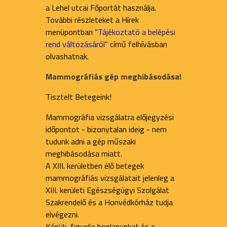
a Lehel utcai Főportát használja.
További részleteket a Hírek
menüpontban "
Tájékoztató a belépési
rend változásáról
" című felhívásban
olvashatnak.
Mammográfiás gép meghibásodása!
Tisztelt Betegeink!
Mammográfia vizsgálatra előjegyzési
időpontot - bizonytalan ideig - nem
tudunk adni a gép műszaki
meghibásodása miatt.
A XIII. kerületben élő betegek
mammográfiás vizsgálatait jelenleg a
XIII. kerületi Egészségügyi Szolgálat
Szakrendelő és a Honvédkórház tudja
elvégezni.
Kérjük, figyelje honlapunkat és a