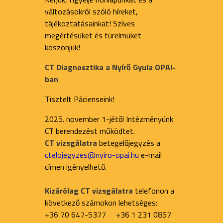
változásokról szóló híreket,
tájékoztatásainkat! Szíves
megértésüket és türelmüket
köszönjük!
CT Diagnosztika a Nyírő Gyula OPAI-
ban
Tisztelt Pácienseink!
2025. november 1-jétől Intézményünk
CT berendezést működtet.
CT vizsgálatra
betegelőjegyzés a
ctelojegyzes@nyiro-opai.hu
e-mail
címen igényelhető.
Kizárólag CT vizsgálatra
telefonon a
következő számokon lehetséges:
+36 70 647-5377 +36 1 231 0857