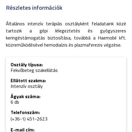
Részletes információk
Általános intenzív terápiás osztályként feladataink közé
tartozik a gépi lélegeztetés és gyógyszeres
keringéstámogatás biztosítása, továbbá a Haemobil kft.
közreműködésével hemodiaízis és plazmaferezis végzése.
Osztály típusa:
Fekvőbeteg szakellátás
Ellátott szakma:
Intenzív osztály
Ágyak száma:
6 db
Telefonszám:
(+36-1) 451-2623
E-mail cím: