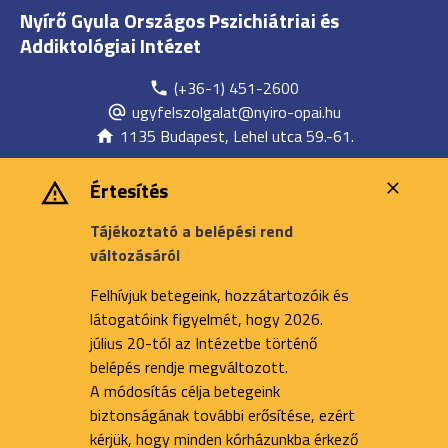
Nyírő Gyula Országos Pszichiátriai és
Addiktológiai Intézet
(+36-1) 451-2600
ugyfelszolgalat@nyiro-opai.hu
1135 Budapest, Lehel utca 59.-61.
Értesítés
Tájékoztató a belépési rend
változásáról
Felhívjuk betegeink, hozzátartozóik és
látogatóink figyelmét, hogy 2026.
július 20-tól az Intézetbe történő
belépés rendje megváltozott.
A módosítás célja betegeink
biztonságának további erősítése, ezért
kérjük, hogy minden kórházunkba érkező