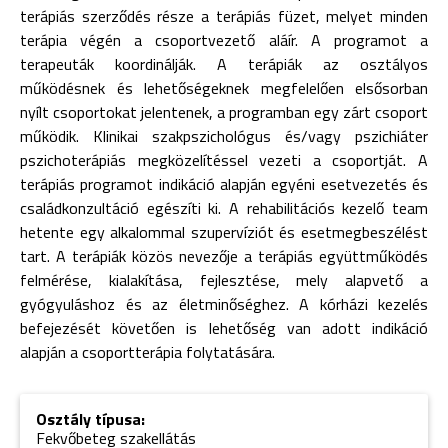
terápiás szerződés része a terápiás füzet, melyet minden
terápia végén a csoportvezető aláír. A programot a
terapeuták koordinálják. A terápiák az osztályos
működésnek és lehetőségeknek megfelelően elsősorban
nyílt csoportokat jelentenek, a programban egy zárt csoport
működik. Klinikai szakpszichológus és/vagy pszichiáter
pszichoterápiás megközelítéssel vezeti a csoportját. A
terápiás programot indikáció alapján egyéni esetvezetés és
családkonzultáció egészíti ki. A rehabilitációs kezelő team
hetente egy alkalommal szupervíziót és esetmegbeszélést
tart. A terápiák közös nevezője a terápiás együttműködés
felmérése, kialakítása, fejlesztése, mely alapvető a
gyógyuláshoz és az életminőséghez. A kórházi kezelés
befejezését követően is lehetőség van adott indikáció
alapján a csoportterápia folytatására.
Osztály típusa:
Fekvőbeteg szakellátás