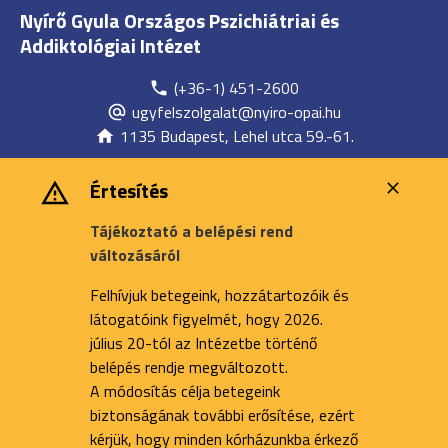
Nyírő Gyula Országos Pszichiátriai és
Addiktológiai Intézet
(+36-1) 451-2600
ugyfelszolgalat@nyiro-opai.hu
1135 Budapest, Lehel utca 59.-61.
Értesítés
Tájékoztató a belépési rend
változásáról
Felhívjuk betegeink, hozzátartozóik és
látogatóink figyelmét, hogy 2026.
július 20-tól az Intézetbe történő
belépés rendje megváltozott.
A módosítás célja betegeink
biztonságának további erősítése, ezért
kérjük, hogy minden kórházunkba érkező