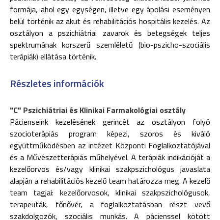
formája, ahol egy egységen, illetve egy ápolási eseményen
belül történik az akut és rehabilitációs hospitális kezelés. Az
osztályon a pszichiátriai zavarok és betegségek teljes
spektrumának korszerű szemléletű (bio-pszicho-szociális
terápiák) ellátása történik.
Részletes információk
"C" Pszichiátriai és Klinikai Farmakológiai osztály
Pácienseink kezelésének gerincét az osztályon folyó
szocioterápiás program képezi, szoros és kiváló
együttműködésben az intézet Központi Foglalkoztatójával
és a Művészetterápiás műhelyével. A terápiák indikációját a
kezelőorvos és/vagy klinikai szakpszichológus javaslata
alapján a rehabilitációs kezelő team határozza meg. A kezelő
team tagjai: kezelőorvosok, klinikai szakpszichológusok,
terapeuták, főnővér, a foglalkoztatásban részt vevő
szakdolgozók, szociális munkás. A pácienssel kötött