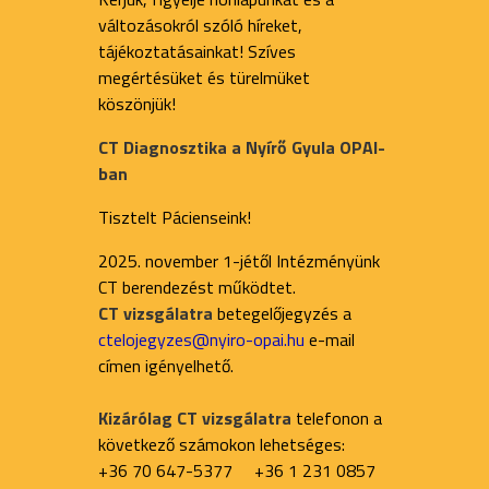
változásokról szóló híreket,
tájékoztatásainkat! Szíves
megértésüket és türelmüket
köszönjük!
CT Diagnosztika a Nyírő Gyula OPAI-
ban
Tisztelt Pácienseink!
2025. november 1-jétől Intézményünk
CT berendezést működtet.
CT vizsgálatra
betegelőjegyzés a
ctelojegyzes@nyiro-opai.hu
e-mail
címen igényelhető.
Kizárólag CT vizsgálatra
telefonon a
következő számokon lehetséges:
+36 70 647-5377 +36 1 231 0857