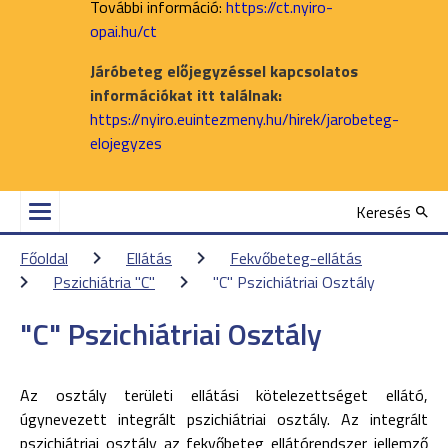
További információ:
https://ct.nyiro-
opai.hu/ct
Járóbeteg előjegyzéssel kapcsolatos
információkat itt találnak:
https://nyiro.euintezmeny.hu/hirek/jarobeteg-
elojegyzes
Keresés
Főoldal
Ellátás
Fekvőbeteg-ellátás
Pszichiátria "C"
"C" Pszichiátriai Osztály
"C" Pszichiátriai Osztály
Az osztály területi ellátási kötelezettséget ellátó,
úgynevezett integrált pszichiátriai osztály. Az integrált
pszichiátriai osztály az fekvőbeteg ellátórendszer jellemző