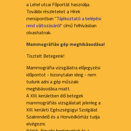
a Lehel utcai Főportát használja.
További részleteket a Hírek
menüpontban "
Tájékoztató a belépési
rend változásáról
" című felhívásban
olvashatnak.
Mammográfiás gép meghibásodása!
Tisztelt Betegeink!
Mammográfia vizsgálatra előjegyzési
időpontot - bizonytalan ideig - nem
tudunk adni a gép műszaki
meghibásodása miatt.
A XIII. kerületben élő betegek
mammográfiás vizsgálatait jelenleg a
XIII. kerületi Egészségügyi Szolgálat
Szakrendelő és a Honvédkórház tudja
elvégezni.
Kérjük, figyelje honlapunkat és a