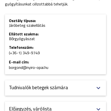
gyógyításunkat célzottabbá tehetjük.
Osztály típusa:
Járóbeteg szakellátás
Ellátott szakma:
Bőrgyógyászat
Telefonszám:
(+36-1)
349-9749
E-mail cím:
borgond@nyiro-opai.hu
Tudnivalók betegek számára
Előjegyzés, várólista