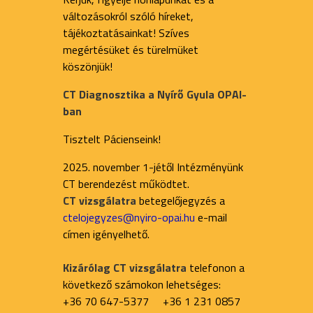
változásokról szóló híreket,
tájékoztatásainkat! Szíves
megértésüket és türelmüket
köszönjük!
CT Diagnosztika a Nyírő Gyula OPAI-
ban
Tisztelt Pácienseink!
2025. november 1-jétől Intézményünk
CT berendezést működtet.
CT vizsgálatra
betegelőjegyzés a
ctelojegyzes@nyiro-opai.hu
e-mail
címen igényelhető.
Kizárólag CT vizsgálatra
telefonon a
következő számokon lehetséges:
+36 70 647-5377 +36 1 231 0857