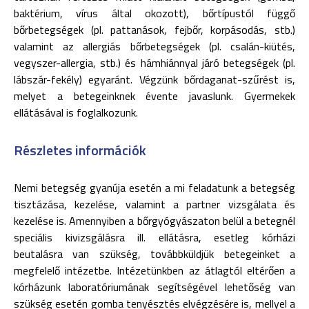
baktérium, vírus által okozott), bőrtípustól függő
bőrbetegségek (pl. pattanások, fejbőr, korpásodás, stb.)
valamint az allergiás bőrbetegségek (pl. csalán-kiütés,
vegyszer-allergia, stb.) és hámhiánnyal járó betegségek (pl.
lábszár-fekély) egyaránt. Végzünk bőrdaganat-szűrést is,
melyet a betegeinknek évente javaslunk. Gyermekek
ellátásával is foglalkozunk.
Részletes információk
Nemi betegség gyanúja esetén a mi feladatunk a betegség
tisztázása, kezelése, valamint a partner vizsgálata és
kezelése is. Amennyiben a bőrgyógyászaton belül a betegnél
speciális kivizsgálásra ill. ellátásra, esetleg kórházi
beutalásra van szükség, továbbküldjük betegeinket a
megfelelő intézetbe. Intézetünkben az átlagtól eltérően a
kórházunk laboratóriumának segítségével lehetőség van
szükség esetén gomba tenyésztés elvégzésére is, mellyel a