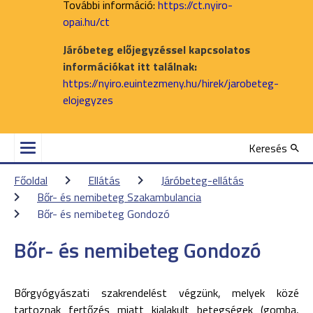
További információ:
https://ct.nyiro-
opai.hu/ct
Járóbeteg előjegyzéssel kapcsolatos
információkat itt találnak:
https://nyiro.euintezmeny.hu/hirek/jarobeteg-
elojegyzes
Keresés
Főoldal
Ellátás
Járóbeteg-ellátás
Bőr- és nemibeteg Szakambulancia
Bőr- és nemibeteg Gondozó
Bőr- és nemibeteg Gondozó
Bőrgyógyászati szakrendelést végzünk, melyek közé
tartoznak fertőzés miatt kialakult betegségek (gomba,