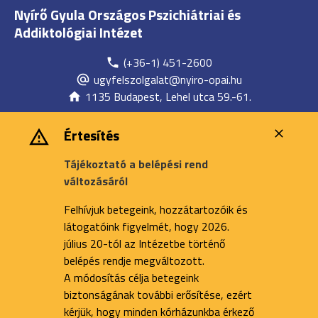
Nyírő Gyula Országos Pszichiátriai és
Addiktológiai Intézet
(+36-1) 451-2600
ugyfelszolgalat@nyiro-opai.hu
1135 Budapest, Lehel utca 59.-61.
Értesítés
Tájékoztató a belépési rend
változásáról
Felhívjuk betegeink, hozzátartozóik és
látogatóink figyelmét, hogy 2026.
július 20-tól az Intézetbe történő
belépés rendje megváltozott.
A módosítás célja betegeink
biztonságának további erősítése, ezért
kérjük, hogy minden kórházunkba érkező