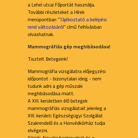
a Lehel utcai Főportát használja.
További részleteket a Hírek
menüpontban "
Tájékoztató a belépési
rend változásáról
" című felhívásban
olvashatnak.
Mammográfiás gép meghibásodása!
Tisztelt Betegeink!
Mammográfia vizsgálatra előjegyzési
időpontot - bizonytalan ideig - nem
tudunk adni a gép műszaki
meghibásodása miatt.
A XIII. kerületben élő betegek
mammográfiás vizsgálatait jelenleg a
XIII. kerületi Egészségügyi Szolgálat
Szakrendelő és a Honvédkórház tudja
elvégezni.
Kérjük, figyelje honlapunkat és a