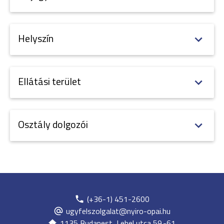
Helyszín
Ellátási terület
Osztály dolgozói
(+36-1) 451-2600
ugyfelszolgalat@nyiro-opai.hu
1135 Budapest, Lehel utca 59.-61.