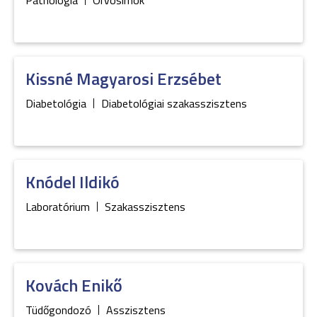
Pathológia
Orvosírnok
Kissné Magyarosi
Erzsébet
Diabetológia
Diabetológiai szakasszisztens
Knódel
Ildikó
Laboratórium
Szakasszisztens
Kovách
Enikő
Tüdőgondozó
Asszisztens