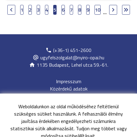
1
2
3
4
5
6
7
8
9
10
...
(+36-1) 451-2600
ugyfelszolgalat@nyiro-opai.hu
1135 Budapest, Lehel utca 59.-61.
Impresszum
Közérdekű adatok
Adatvédelem
Jogi nyilatkozat
Weboldalunkon az oldal működéséhez feltétlenül
Archívum
szükséges sütiket használunk. A felhasználói élmény
Akadálymentesítési nyilatkozat
javítása érdekében engedélyezheti számunkra
Oldaltérkép
statisztikai sütik alkalmazását. Tudjon meg többet vagy
EESZT
módosítsa sütibeállításait.