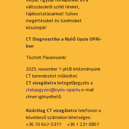
változásokról szóló híreket,
tájékoztatásainkat! Szíves
megértésüket és türelmüket
köszönjük!
CT Diagnosztika a Nyírő Gyula OPAI-
ban
Tisztelt Pácienseink!
2025. november 1-jétől Intézményünk
CT berendezést működtet.
CT vizsgálatra
betegelőjegyzés a
ctelojegyzes@nyiro-opai.hu
e-mail
címen igényelhető.
Kizárólag CT vizsgálatra
telefonon a
következő számokon lehetséges:
+36 70 647-5377 +36 1 231 0857