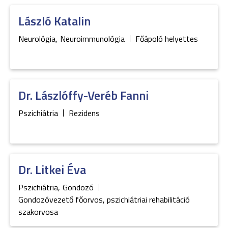
László
Katalin
Neurológia
,
Neuroimmunológia
Főápoló helyettes
Dr.
Lászlóffy-Veréb
Fanni
Pszichiátria
Rezidens
Dr.
Litkei
Éva
Pszichiátria
,
Gondozó
Gondozóvezető főorvos, pszichiátriai rehabilitáció
szakorvosa