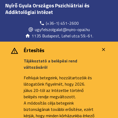
Nyírő Gyula Országos Pszichiátriai és
Addiktológiai Intézet
(+36-1) 451-2600
ugyfelszolgalat@nyiro-opai.hu
1135 Budapest, Lehel utca 59.-61.
Értesítés
Tájékoztató a belépési rend
változásáról
Felhívjuk betegeink, hozzátartozóik és
látogatóink figyelmét, hogy 2026.
július 20-tól az Intézetbe történő
belépés rendje megváltozott.
A módosítás célja betegeink
biztonságának további erősítése, ezért
kérjük, hogy minden kórházunkba érkező