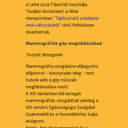
a Lehel utcai Főportát használja.
További részleteket a Hírek
menüpontban "
Tájékoztató a belépési
rend változásáról
" című felhívásban
olvashatnak.
Mammográfiás gép meghibásodása!
Tisztelt Betegeink!
Mammográfia vizsgálatra előjegyzési
időpontot - bizonytalan ideig - nem
tudunk adni a gép műszaki
meghibásodása miatt.
A XIII. kerületben élő betegek
mammográfiás vizsgálatait jelenleg a
XIII. kerületi Egészségügyi Szolgálat
Szakrendelő és a Honvédkórház tudja
elvégezni.
Kérjük, figyelje honlapunkat és a