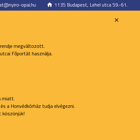
at@nyiro-opai.hu
1135 Budapest, Lehel utca 59.-61.
 rendje megváltozott.
utcai Főportát használja.
 miatt.
ő és a Honvédkórház tudja elvégezni.
t köszönjük!