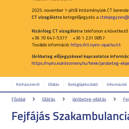
2025. november 1-jétől Intézményünk CT berend
CT vizsgálatra
betegelőjegyzés a
ctelojegyzes@n
Kizárólag CT vizsgálatra
telefonon a következő
+36 70 647-5377 +36 1 231 0857
További információ:
https://ct.nyiro-opai.hu/ct
Járóbeteg előjegyzéssel kapcsolatos informáci
https://nyiro.euintezmeny.hu/hirek/jarobeteg-elo
Kórházunkról
Ellátás
Betegtájékoztató
Információk
Főoldal
Ellátás
Járóbeteg-ellátás
Fe
Fejfájás Szakambulanci