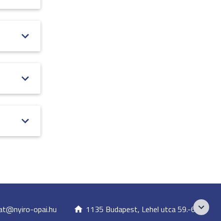
at@nyiro-opai.hu
1135 Budapest, Lehel utca 59.-61.