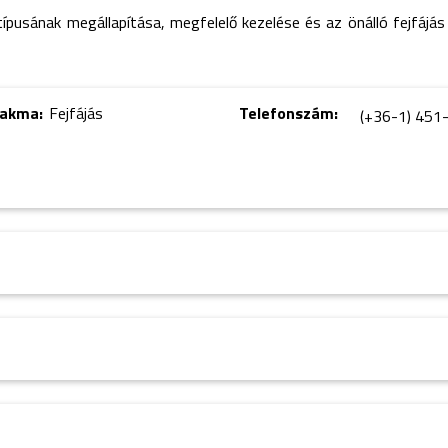
 típusának megállapítása, megfelelő kezelése és az önálló fejfájá
zakma:
Fejfájás
Telefonszám:
(+36-1) 451