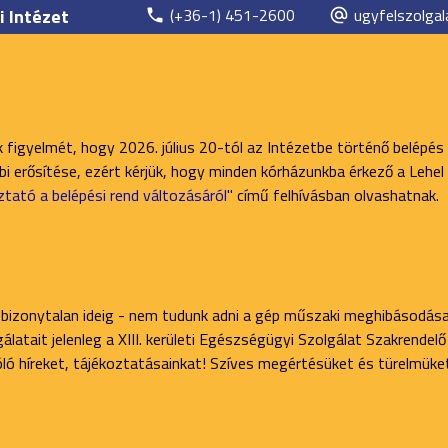
i Intézet
(+36-1) 451-2600
ugyfelszolgal
k figyelmét, hogy 2026. július 20-tól az Intézetbe történő belépés
 erősítése, ezért kérjük, hogy minden kórházunkba érkező a Lehel 
ztató a belépési rend változásáról
" című felhívásban olvashatnak.
 bizonytalan ideig - nem tudunk adni a gép műszaki meghibásodása
latait jelenleg a XIII. kerületi Egészségügyi Szolgálat Szakrendel
zóló híreket, tájékoztatásainkat! Szíves megértésüket és türelmüke