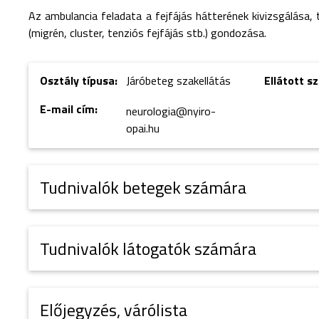
Az ambulancia feladata a fejfájás hátterének kivizsgálása,
(migrén, cluster, tenziós fejfájás stb.) gondozása.
Osztály típusa:
Járóbeteg szakellátás
Ellátott s
E-mail cím:
neurologia@nyiro-
opai.hu
Tudnivalók betegek számára
Tudnivalók látogatók számára
Előjegyzés, várólista