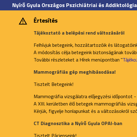
Nyírő Gyula Országos Pszichiátriai és Addiktológia
Értesítés
Tájékoztató a belépési rend változásáról
Felhívjuk betegeink, hozzátartozóik és látogatóin
A módosítás célja betegeink biztonságának további
További részleteket a Hírek menüpontban "
Tájéko
Mammográfiás gép meghibásodása!
Tisztelt Betegeink!
Mammográfia vizsgálatra előjegyzési időpontot -
A XIII. kerületben élő betegek mammográfiás vizsgá
Kérjük, figyelje honlapunkat és a változásokról s
CT Diagnosztika a Nyírő Gyula OPAI-ban
Tisztelt Pácienseink!