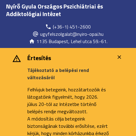
Nyírő Gyula Országos Pszichiátriai és
Addiktológiai Intézet
(+36-1) 451-2600
ugyfelszolgalat@nyiro-opai.hu
1135 Budapest, Lehel utca 59.-61.
Értesítés
Tájékoztató a belépési rend
változásáról
Felhívjuk betegeink, hozzátartozóik és
látogatóink figyelmét, hogy 2026.
július 20-tól az Intézetbe történő
belépés rendje megváltozott.
A módosítás célja betegeink
biztonságának további erősítése, ezért
kérjük, hogy minden kórházunkba érkező