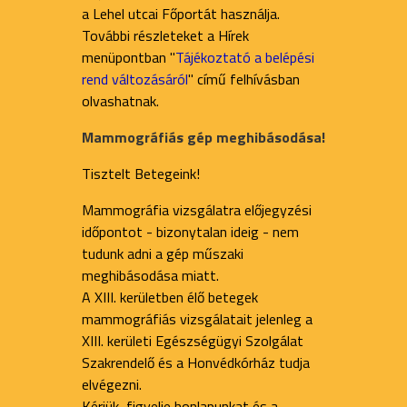
a Lehel utcai Főportát használja.
További részleteket a Hírek
menüpontban "
Tájékoztató a belépési
rend változásáról
" című felhívásban
olvashatnak.
Mammográfiás gép meghibásodása!
Tisztelt Betegeink!
Mammográfia vizsgálatra előjegyzési
időpontot - bizonytalan ideig - nem
tudunk adni a gép műszaki
meghibásodása miatt.
A XIII. kerületben élő betegek
mammográfiás vizsgálatait jelenleg a
XIII. kerületi Egészségügyi Szolgálat
Szakrendelő és a Honvédkórház tudja
elvégezni.
Kérjük, figyelje honlapunkat és a