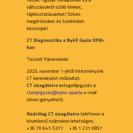
változásokról szóló híreket,
tájékoztatásainkat! Szíves
megértésüket és türelmüket
köszönjük!
CT Diagnosztika a Nyírő Gyula OPAI-
ban
Tisztelt Pácienseink!
2025. november 1-jétől Intézményünk
CT berendezést működtet.
CT vizsgálatra
betegelőjegyzés a
ctelojegyzes@nyiro-opai.hu
e-mail
címen igényelhető.
Kizárólag CT vizsgálatra
telefonon a
következő számokon lehetséges:
+36 70 647-5377 +36 1 231 0857