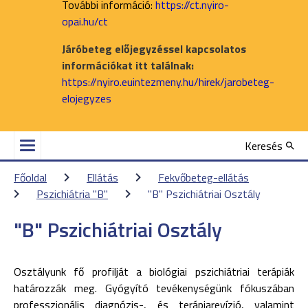
További információ:
https://ct.nyiro-
opai.hu/ct
Járóbeteg előjegyzéssel kapcsolatos
információkat itt találnak:
https://nyiro.euintezmeny.hu/hirek/jarobeteg-
elojegyzes
Keresés
Főoldal
Ellátás
Fekvőbeteg-ellátás
Pszichiátria "B"
"B" Pszichiátriai Osztály
"B" Pszichiátriai Osztály
Osztályunk fő profilját a biológiai pszichiátriai terápiák
határozzák meg. Gyógyító tevékenységünk fókuszában
professzionális diagnózis-, és terápiarevízió, valamint